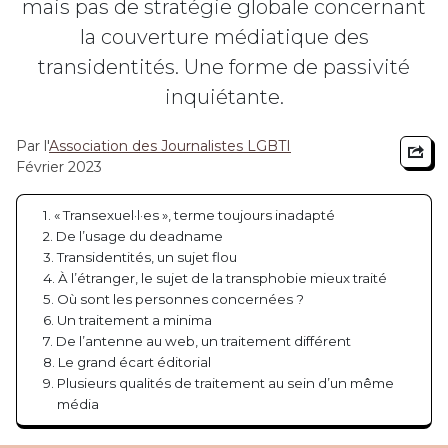
mais pas de stratégie globale concernant
la couverture médiatique des
transidentités. Une forme de passivité
inquiétante.
Par l'
Association des Journalistes LGBTI
Part
Février 2023
« Transexuel·l·es », terme toujours inadapté
De l’usage du deadname
Transidentités, un sujet flou
À l’étranger, le sujet de la transphobie mieux traité
Où sont les personnes concernées ?
Un traitement a minima
De l’antenne au web, un traitement différent
Le grand écart éditorial
Plusieurs qualités de traitement au sein d’un même
média