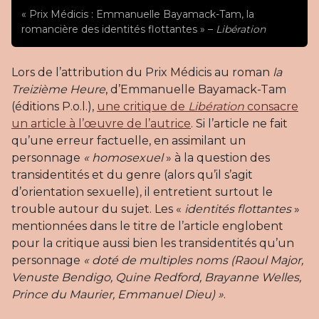
« Prix Médicis : Emmanuelle Bayamack-Tam, la
romancière des identités flottantes » –
Libération
Lors de l’attribution du Prix Médicis au roman
la
Treizième Heure
, d’Emmanuelle Bayamack-Tam
(éditions P.o.l.),
une critique de
Libération
consacre
un article à l’œuvre de l’autrice
. Si l’article ne fait
qu’une erreur factuelle, en assimilant un
personnage
« homosexuel
» à la question des
transidentités et du genre (alors qu’il s’agit
d’orientation sexuelle), il entretient surtout le
trouble autour du sujet. Les «
identités flottantes
»
mentionnées dans le titre de l’article englobent
pour la critique aussi bien les transidentités qu’un
personnage
« doté de multiples noms (Raoul Major,
Venuste Bendigo, Quine Redford, Brayanne Welles,
Prince du Maurier, Emmanuel Dieu) »
.