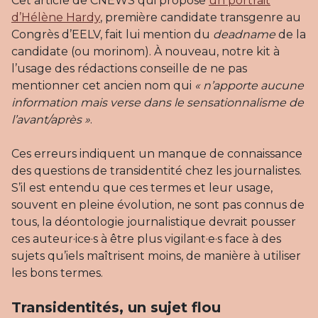
Cet article de CNEWS qui propose
un portrait
d’Hélène Hardy
, première candidate transgenre au
Congrès d’EELV, fait lui mention du
deadname
de la
candidate (ou morinom). À nouveau, notre kit à
l’usage des rédactions conseille de ne pas
mentionner cet ancien nom qui
« n’apporte aucune
information mais verse dans le sensationnalisme de
l’avant/après »
.
Ces erreurs indiquent un manque de connaissance
des questions de transidentité chez les journalistes.
S’il est entendu que ces termes et leur usage,
souvent en pleine évolution, ne sont pas connus de
tous, la déontologie journalistique devrait pousser
ces auteur·ice·s à être plus vigilant·e·s face à des
sujets qu’iels maîtrisent moins, de manière à utiliser
les bons termes.
Transidentités, un sujet flou