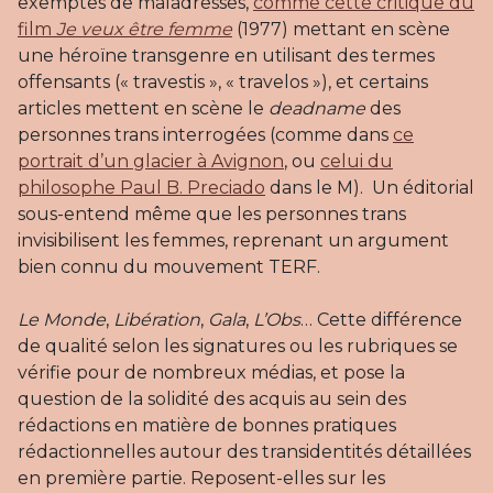
exemptes de maladresses,
comme cette critique du
film
Je veux être femme
(1977) mettant en scène
une héroïne transgenre en utilisant des termes
offensants (« travestis », « travelos »), et certains
articles mettent en scène le
deadname
des
personnes trans interrogées (comme dans
ce
portrait d’un glacier à Avignon
, ou
celui du
philosophe Paul B. Preciado
dans le M). Un éditorial
sous-entend même que les personnes trans
invisibilisent les femmes, reprenant un argument
bien connu du mouvement TERF.
Le Monde
,
Libération
,
Gala
,
L’Obs
… Cette différence
de qualité selon les signatures ou les rubriques se
vérifie pour de nombreux médias, et pose la
question de la solidité des acquis au sein des
rédactions en matière de bonnes pratiques
rédactionnelles autour des transidentités détaillées
en première partie. Reposent-elles sur les